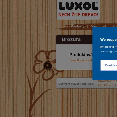
Produkty
|
Váš Luxol
|
Pr
Brozura
We respec
By clicking “
site usage, a
Produktová řada pro pé
Luxol Brozura nahled.pdf (PDF)
Cookies
PRÁVNA OCH
Copyright © 2026 AkzoNobel
COOKIES
|
C