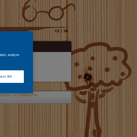
|
CZ
SK
ation, analyze
ect All
AJCOV
|
K STIAHNUTIU