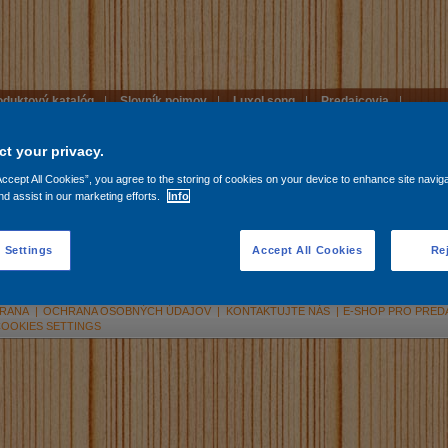
oduktový katalóg
|
Slovník pojmov
|
Luxol song
|
Predajcovia
|
t your privacy.
Accept All Cookies”, you agree to the storing of cookies on your device to enhance site navig
nd assist in our marketing efforts.
Info
či o dřevo
 Settings
Accept All Cookies
Rej
RANA
|
OCHRANA OSOBNÝCH ÚDAJOV
|
KONTAKTUJTE NÁS
|
E-SHOP PRO PRED
OOKIES SETTINGS