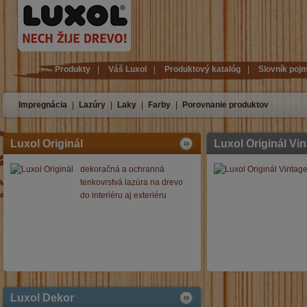
Produkty
|
Váš Luxol
|
Produktový katalóg
|
Slovník poj
Impregnácia
|
Lazúry
|
Laky
|
Farby
|
Porovnanie produktov
Luxol Originál
Luxol Originál Vi
dekoračná a ochranná
tenkovrstvá lazúra na drevo
do interiéru aj exteriéru
Luxol Dekor