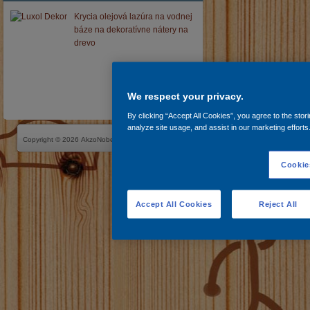
Krycia olejová lazúra na vodnej
báze na dekoratívne nátery na
drevo
We respect your privacy.
By clicking “Accept All Cookies”, you agree to the stor
analyze site usage, and assist in our marketing efforts
PRÁVNA OCHRANA
|
OCHRANA OSOBNÝCH ÚDA
Copyright © 2026 AkzoNobel
COOKIES
|
COOKIES SETTINGS
Cookie
Accept All Cookies
Reject All